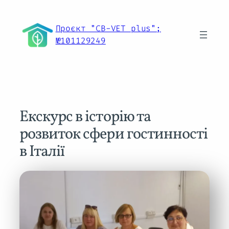
Перейти
до
Проєкт "CB-VET plus";
вмісту
№101129249
Екскурс в історію та
розвиток сфери гостинності
в Італії