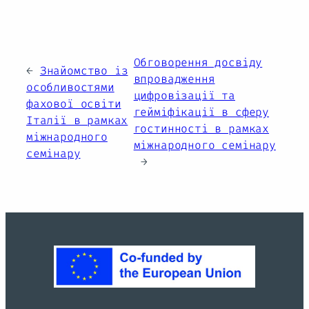
Обговорення досвіду
←
Знайомство із
впровадження
особливостями
цифровізації та
фахової освіти
гейміфікації в сферу
Італії в рамках
гостинності в рамках
міжнародного
міжнародного семінару
семінару
→