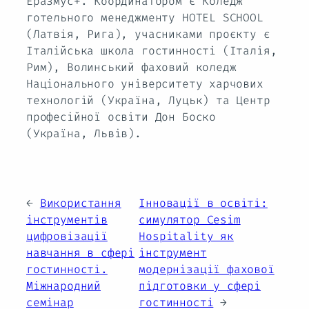
Еразмус+. Координатором є Коледж
готельного менеджменту HOTEL SCHOOL
(Латвія, Рига), учасниками проєкту є
Італійська школа гостинності (Італія,
Рим), Волинський фаховий коледж
Національного університету харчових
технологій (Україна, Луцьк) та Центр
професійної освіти Дон Боско
(Україна, Львів).
←
Використання
Інновації в освіті:
інструментів
симулятор Cesim
цифровізації
Hospitality як
навчання в сфері
інструмент
гостинності.
модернізації фахової
Міжнародний
підготовки у сфері
семінар
гостинності
→