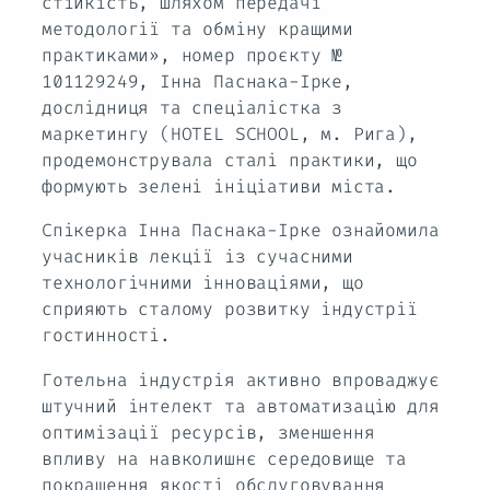
стійкість, шляхом передачі
методології та обміну кращими
практиками», номер проєкту №
101129249, Інна Паснака-Ірке,
дослідниця та спеціалістка з
маркетингу (HOTEL SCHOOL, м. Рига),
продемонструвала сталі практики, що
формують зелені ініціативи міста.
Спікерка Інна Паснака-Ірке ознайомила
учасників лекції із сучасними
технологічними інноваціями, що
сприяють сталому розвитку індустрії
гостинності.
Готельна індустрія активно впроваджує
штучний інтелект та автоматизацію для
оптимізації ресурсів, зменшення
впливу на навколишнє середовище та
покращення якості обслуговування