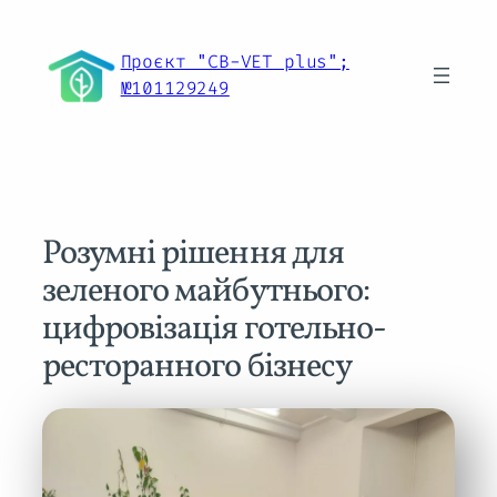
Перейти
до
Проєкт "CB-VET plus";
вмісту
№101129249
Розумні рішення для
зеленого майбутнього:
цифровізація готельно-
ресторанного бізнесу