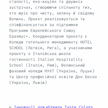
сталості, еко-акціях та дружніх
зустрічах, створюючи спільноту тих,
хто мріє про чисту, зелену й свідому
Волинь. Проєкт реалізовується та
співфінансується за підтримки
Програми Європейського Союзу
Еразмус+. Координатором проєкту є
Коледж готельного менеджменту HOTEL
SCHOOL (Латвія, Рига), а учасниками
проєкту є Італійська школа
гостинності Italian Hospitality
School (Італія, Рим), Волинський
фаховий коледж НУХТ (Україна, Луцьк)
та Центр професійної освіти Дон Боско
(Україна, Львів)
←
Інновації для
«Green» Taste Colors