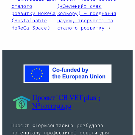
сталого
(«Зелений» смак
розвитку HoReCa
кольору) – поєднання
(Sustainable
науки, творчості та
HoReCa Space)
сталого розвитку
→
Проєкт "CB-VET plus";
№101129249
Проєкт «Горизонтальна розбудова
потенціалу професійної освіти для