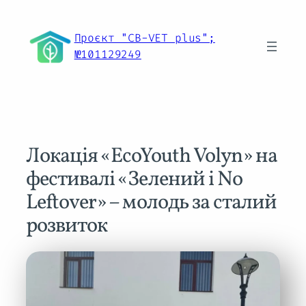
Перейти
до
Проєкт "CB-VET plus";
вмісту
№101129249
Локація «EcoYouth Volyn» на
фестивалі «Зелений і No
Leftover» – молодь за сталий
розвиток