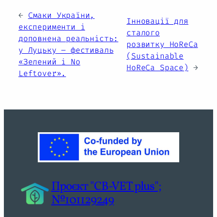
←
Смаки України,
Інновації для
експерименти і
сталого
доповнена реальність:
розвитку HoReCa
у Луцьку – фестиваль
(Sustainable
«Зелений і No
HoReCa Space)
→
Leftover».
Проєкт "CB-VET plus";
№101129249