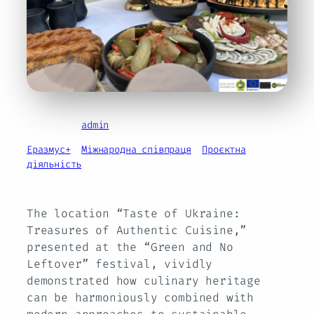
Written by
admin
in
Еразмус+
, 
Міжнародна співпраця
, 
Проєктна
діяльність
The location “Taste of Ukraine:
Treasures of Authentic Cuisine,”
presented at the “Green and No
Leftover” festival, vividly
demonstrated how culinary heritage
can be harmoniously combined with