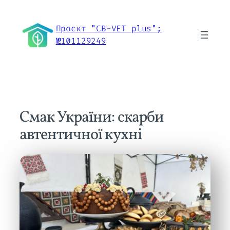
Перейти
до
Проєкт "CB-VET plus";
вмісту
№101129249
Смак України: скарби
автентичної кухні