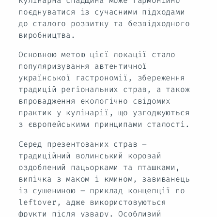
кулінарна спадщина може гармонійно
поєднуватися із сучасними підходами
до сталого розвитку та безвідходного
виробництва.
Основною метою цієї локації стало
популяризування автентичної
української гастрономії, збереження
традицій регіональних страв, а також
впровадження екологічно свідомих
практик у кулінарії, що узгоджуються
з європейськими принципами сталості.
Серед презентованих страв –
традиційний волинський коровай
оздоблений пацьорками та пташками,
випічка з маком і кмином, завиванець
із сушениною – приклад концепції no
leftover, адже використовуються
фрукти після узвару. Особливий