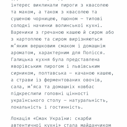
інтерес викликали пироги з квасолею
та маком, а також з квасолею та
сушеною чорницею, пшоном – типові
солодкі начинки волинської кухні.
Вареники з гречаною кашею й сиром або
з картоплею та сиром вирізняються
м’яким вершковим смаком і домашнім
ароматом, характерним для Полісся.
Галицька кухня була представлена
яворівським пирогом і львівським
сирником, полтавська – качаною кашею,
а страви із ферментованих овочів,
сала, м’яса та домашніх ковбас
підкреслили головні цінності
українського столу – натуральність,
локальність і гостинність.
Локація «Смак України: скарби
автентичної кухні» стала майданчиком