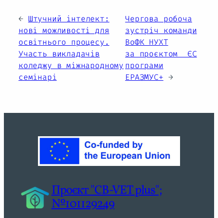
←
Штучний інтелект:
Чергова робоча
нові можливості для
зустріч команди
освітнього процесу.
ВоФК НУХТ
Участь викладачів
за проєктом ЄС
коледжу в міжнародному
програми
семінарі
ЕРАЗМУС+
→
Проєкт "CB-VET plus";
№101129249