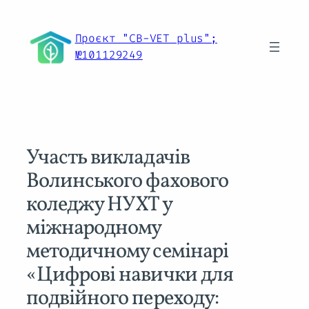
Перейти
до
Проєкт "CB-VET plus";
вмісту
№101129249
Участь викладачів
Волинського фахового
коледжу НУХТ у
міжнародному
методичному семінарі
«Цифрові навички для
подвійного переходу: