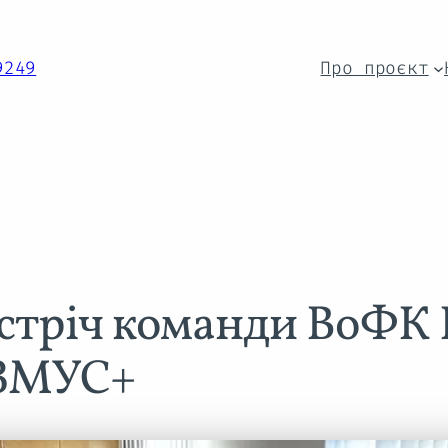
9249
Про проєкт
устріч команди ВоФК
АЗМУС+