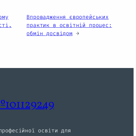
ому
Впровадження європейських
сті,
практик в освітній процес:
обмін досвідом
→
 №101129249
професійної освіти для