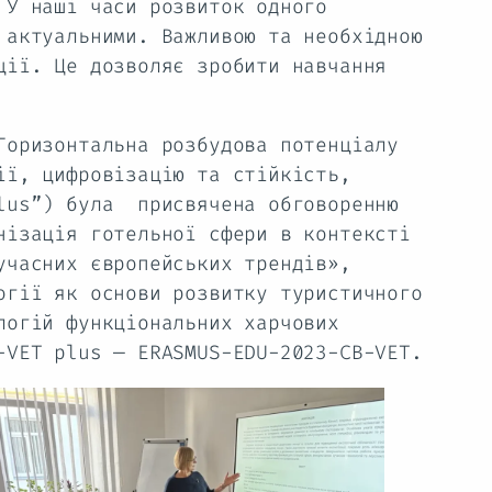
 У наші часи розвиток одного
 актуальними. Важливою та необхідною
ції. Це дозволяє зробити навчання
оризонтальна розбудова потенціалу
ії, цифровізацію та стійкість,
plus”) була присвячена обговоренню
нізація готельної сфери в контексті
учасних європейських трендів»,
огії як основи розвитку туристичного
логій функціональних харчових
-VET plus — ERASMUS-EDU-2023-CB-VET.