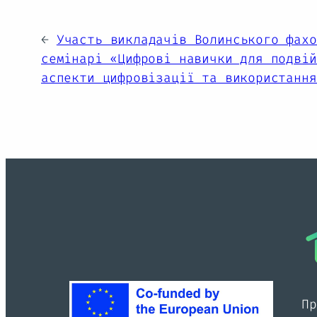
←
Участь викладачів Волинського фахо
семінарі «Цифрові навички для подвій
аспекти цифровізації та використання
П