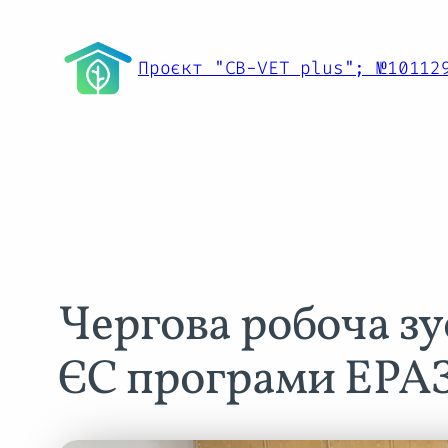
Перейти
до
Проєкт "CB-VET plus"; №10112
вмісту
Чергова робоча з
ЄС програми ЕР