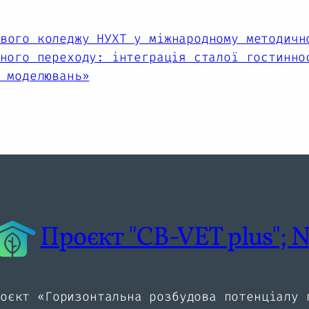
вого коледжу НУХТ у міжнародному методичн
ного переходу: інтеграція сталої гостинно
 моделювань»
Проєкт "CB-VET plus";
роєкт «Горизонтальна розбудова потенціалу 