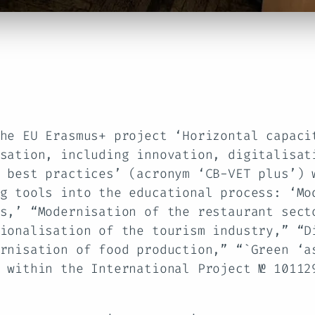
he EU Erasmus+ project ‘Horizontal capaci
sation, including innovation, digitalisat
 best practices’ (acronym ‘CB-VET plus’) 
g tools into the educational process: ‘Mo
s,’ “Modernisation of the restaurant sect
ionalisation of the tourism industry,” “D
rnisation of food production,” “`Green ‘a
 within the International Project № 10112