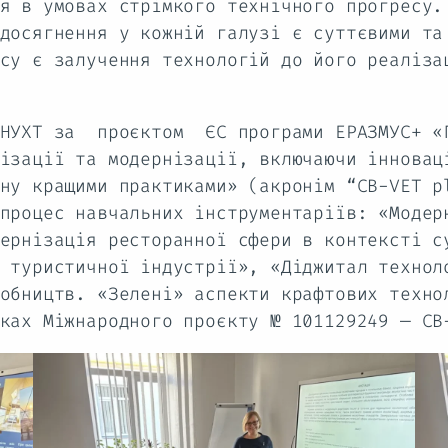
я в умовах стрімкого технічного прогресу.
досягнення у кожній галузі є суттєвими та
су є залучення технологій до його реаліза
 НУХТ за проєктом ЄС програми ЕРАЗМУС+ «Г
ізації та модернізації, включаючи інновац
ну кращими практиками» (акронім “CB-VET 
процес навчальних інструментаріїв: «Модер
ернізація ресторанної сфери в контексті с
 туристичної індустрії», «Діджитал технол
обництв. «Зелені» аспекти крафтових техно
ках Міжнародного проєкту № 101129249 — CB