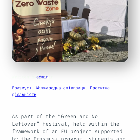
Written by
admin
in
Еразмус+
, 
Міжнародна співпраця
, 
Проєктна
діяльність
As part of the “Green and No
Leftover” festival, held within the
framework of an EU project supported
by the Erasmus+ program, students and