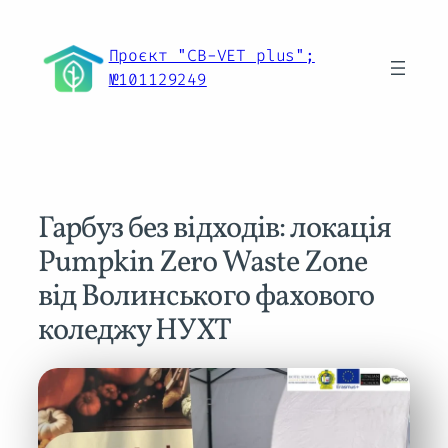
Перейти
до
Проєкт "CB-VET plus";
вмісту
№101129249
Гарбуз без відходів: локація
Pumpkin Zero Waste Zone
від Волинського фахового
коледжу НУХТ