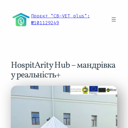
Перейти
до
Проєкт "CB-VET plus";
вмісту
№101129249
HospitArity Hub – мандрівка
у реальність+