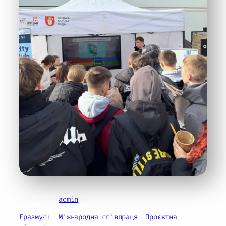
Written by
admin
in
Еразмус+
, 
Міжнародна співпраця
, 
Проєктна