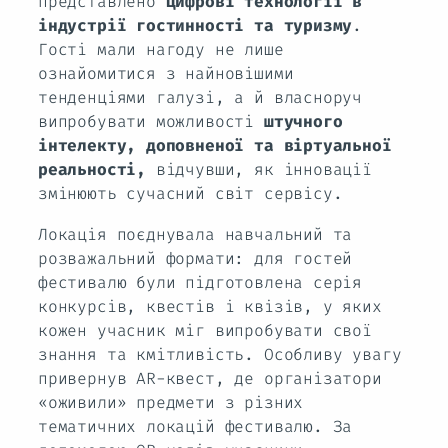
представлено
цифрові технології в
індустрії гостинності та туризму
.
Гості мали нагоду не лише
ознайомитися з найновішими
тенденціями галузі, а й власноруч
випробувати можливості
штучного
інтелекту, доповненої та віртуальної
реальності
,
відчувши, як інновації
змінюють сучасний світ сервісу.
Локація поєднувала навчальний та
розважальний формати: для гостей
фестивалю були підготовлена серія
конкурсів, квестів і квізів, у яких
кожен учасник міг випробувати свої
знання та кмітливість. Особливу увагу
привернув AR-квест, де організатори
«оживили» предмети з різних
тематичних локацій фестивалю. За