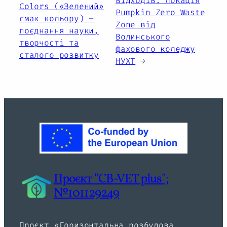
відходів: локація
Colors («Зелений»
Pumpkin Zero Waste
смак кольору) –
Zone від
поєднання науки,
Волинського
творчості та
фахового коледжу
сталого розвитку
НУХТ
→
Проєкт "CB-VET plus";
№101129249
Проєкт «Горизонтальна розбудова